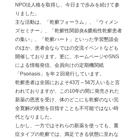
NPO法人格を取得し、今日まで歩みを続けて参
りました。
主な活動は、「乾癬フォーラム」、「ウィメン
ズセミナー」、「乾癬性関節炎&膿疱性乾癬患者
の集い」、「乾癬ハート」といった学習懇談会
のほか、患者会ならではの交流イベントなども
開催しております。更に、ホームページやSNS
による情報発信、会員向けの定期機関紙
「Psoriasis」を年２回発行しています。
乾癬患者は全国におよそ43万～56万人いると言
われておりますが、この10年の間に発売された
新薬の恩恵を受け、体のどこにも乾癬のない完
全寛解の状態を目指すことも不可能ではない時
代となりました。
しかし、一方ではそれらの新薬を使っても、重
症タイプの乾癬では、満足できる状態に至れな