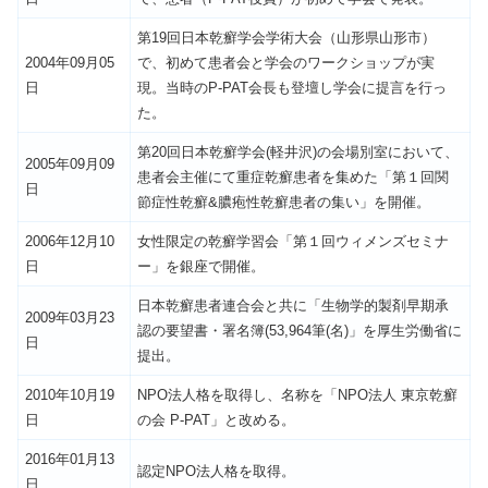
第19回日本乾癬学会学術大会（山形県山形市）
2004年09月05
で、初めて患者会と学会のワークショップが実
日
現。当時のP-PAT会長も登壇し学会に提言を行っ
た。
第20回日本乾癬学会(軽井沢)の会場別室において、
2005年09月09
患者会主催にて重症乾癬患者を集めた「第１回関
日
節症性乾癬&膿疱性乾癬患者の集い」を開催。
2006年12月10
女性限定の乾癬学習会「第１回ウィメンズセミナ
日
ー」を銀座で開催。
日本乾癬患者連合会と共に「生物学的製剤早期承
2009年03月23
認の要望書・署名簿(53,964筆(名)」を厚生労働省に
日
提出。
2010年10月19
NPO法人格を取得し、名称を「NPO法人 東京乾癬
日
の会 P-PAT」と改める。
2016年01月13
認定NPO法人格を取得。
日