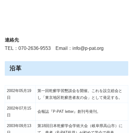
連絡先
TEL：070-2636-9553 Email：info@p-pat.org
沿革
2002年05月19
第一回乾癬学習懇談会を開催。これを設立総会と
日
し「東京地区乾癬患者友の会」として発足する。
2002年07月15
会報誌『P-PAT letter』創刊号発刊。
日
2003年09月13
第18回日本乾癬学会学術大会（岐阜県高山市）に
日
て、患者（P-PAT役員）が初めて学会で発表。