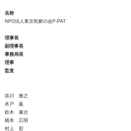
名称
NPO法人東京乾癬の会P-PAT
理事長
副理事長
事務局長
理事
監査
添川 雅之
木戸 薫
鈴木 兼次
橋本 広明
村上 彩