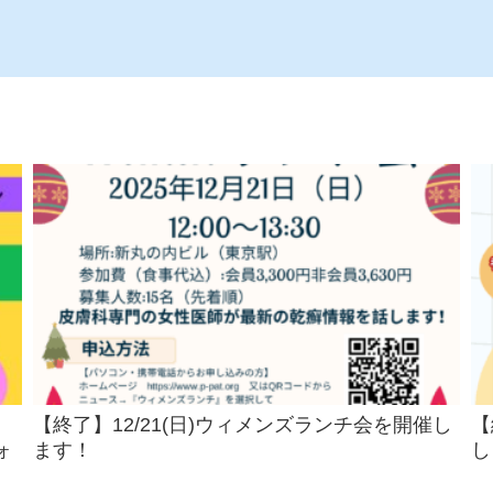
【終了】12/21(日)ウィメンズランチ会を開催し
【
ォ
ます！
し