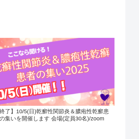
終了】10/5(日)乾癬性関節炎＆膿疱性乾癬患
の集いを開催します 会場(定員30名)/zoom