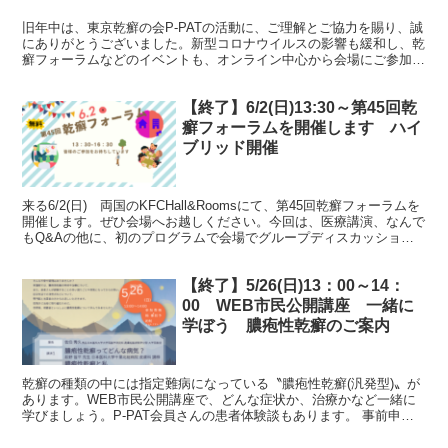
旧年中は、東京乾癬の会P-PATの活動に、ご理解とご協力を賜り、誠
にありがとうございました。新型コロナウイルスの影響も緩和し、乾
癬フォーラムなどのイベントも、オンライン中心から会場にご参加く
ださる方も徐々に増えてきたことで、以前の活気を少し...
【終了】6/2(日)13:30～第45回乾
癬フォーラムを開催します ハイ
ブリッド開催
来る6/2(日) 両国のKFCHall&Roomsにて、第45回乾癬フォーラムを
開催します。ぜひ会場へお越しください。今回は、医療講演、なんで
もQ&Aの他に、初のプログラムで会場でグループディスカッション
を行います。みなさんとたくさん話がし...
【終了】5/26(日)13：00～14：
00 WEB市民公開講座 一緒に
学ぼう 膿疱性乾癬のご案内
乾癬の種類の中には指定難病になっている〝膿疱性乾癬(汎発型)〟が
あります。WEB市民公開講座で、どんな症状か、治療かなど一緒に
学びましょう。P-PAT会員さんの患者体験談もあります。 事前申し
込みが必要です。事前申し込みはコチラからどうぞW...