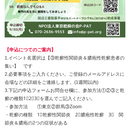
【申込につてのご案内】
1.イベント名選択は【③乾癬性関節炎＆膿疱性乾癬患者の
集い】 です
2.必要事項をご入力ください。ご登録のメールアドレスに
会場などの詳細をご連絡します。(1週間以内)
3.下記の申込フォームお問合せ欄に、参加方法①②③と乾
癬の種類1⃣2⃣3⃣を選んでご記入ください。
・参加方法 ①東京②群馬③Zoom
・乾癬の種類 1⃣乾癬性関節炎 2⃣膿疱性乾癬 3⃣ 関
節炎＆膿疱の2つの症状がある