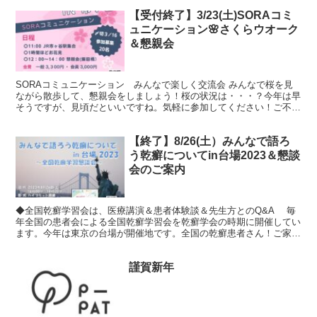
【受付終了】3/23(土)SORAコミ
ュニケーション🌸さくらウオーク
＆懇親会
SORAコミュニケーション みんなで楽しく交流会 みんなで桜を見
ながら散歩して、懇親会をしましょう！桜の状況は・・・？今年は早
そうですが、見頃だといいですね。気軽に参加してください！ご不明
な点は、お問合せをお願いします。 ★日時 3/23(...
【終了】8/26(土）みんなで語ろ
う乾癬についてin台場2023＆懇談
会のご案内
◆全国乾癬学習会は、医療講演＆患者体験談＆先生方とのQ&A 毎
年全国の患者会による全国乾癬学習会を乾癬学会の時期に開催してい
ます。今年は東京の台場が開催地です。全国の乾癬患者さん！ご家族
の皆さん！パートナー、知人、医療関係者、企業の方等々...
謹賀新年