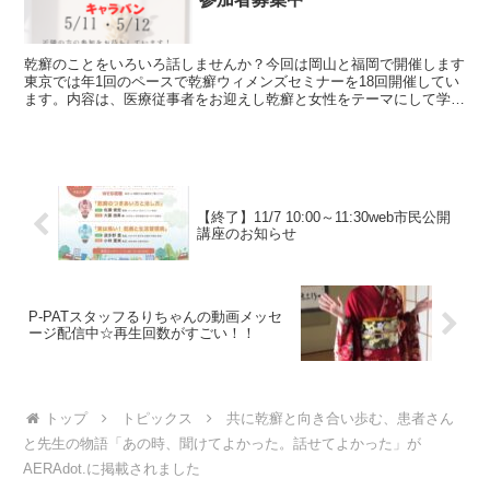
乾癬のことをいろいろ話しませんか？今回は岡山と福岡で開催します
東京では年1回のペースで乾癬ウィメンズセミナーを18回開催してい
ます。内容は、医療従事者をお迎えし乾癬と女性をテーマにして学ん
だり、患者同士が不安や悩み、体験を共有しています。...
【終了】11/7 10:00～11:30web市民公開
講座のお知らせ
P-PATスタッフるりちゃんの動画メッセ
ージ配信中☆再生回数がすごい！！
トップ
トピックス
共に乾癬と向き合い歩む、患者さん
と先生の物語「あの時、聞けてよかった。話せてよかった」が
AERAdot.に掲載されました