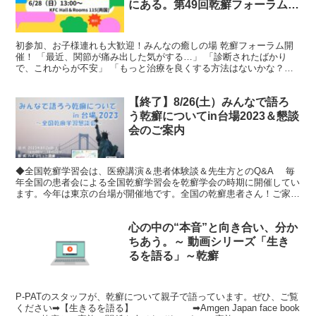
にある。第49回乾癬フォーラムを
開催します
初参加、お子様連れも大歓迎！みんなの癒しの場 乾癬フォーラム開
催！ 「最近、関節が痛み出した気がする…」 「診断されたばかり
で、これからが不安」 「もっと治療を良くする方法はないかな？」
そんな悩みや不安を、一人で抱えていませんか？ ”会場...
【終了】8/26(土）みんなで語ろ
う乾癬についてin台場2023＆懇談
会のご案内
◆全国乾癬学習会は、医療講演＆患者体験談＆先生方とのQ&A 毎
年全国の患者会による全国乾癬学習会を乾癬学会の時期に開催してい
ます。今年は東京の台場が開催地です。全国の乾癬患者さん！ご家族
の皆さん！パートナー、知人、医療関係者、企業の方等々...
心の中の“本音”と向き合い、分か
ちあう。～ 動画シリーズ「生き
るを語る」～乾癬
P-PATのスタッフが、乾癬について親子で語っています。ぜひ、ご覧
ください➡【生きるを語る】 ➡Amgen Japan face book