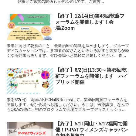
乾癬とご家族の関係も人それぞれです。ご家族...
【終了】12/14(日)第48回乾癬フ
ォーラムを開催します！会
場/Zoom
来年に向けて乾癬のこと、最新治療の知識を深めましょう。グループ
ディスカッションでは、参加者の皆さんといろいろ話すと気持ちが軽
くなる効果もあります。ぜひ会場へお気軽にお越しください。 参加
してみると楽しいですよ～入退室は自由なのでお気軽に z...
【終了】6/2(日)13:30～第45回乾
癬フォーラムを開催します ハイ
ブリッド開催
来る6/2(日) 両国のKFCHall&Roomsにて、第45回乾癬フォーラムを
開催します。ぜひ会場へお越しください。今回は、医療講演、なんで
もQ&Aの他に、初のプログラムで会場でグループディスカッション
を行います。みなさんとたくさん話がし...
【終了】5/11岡山・5/12福岡で開
催！P-PATウィメンズキャラバン
参加者募集中