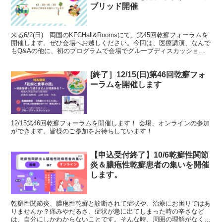
ブリッド開催
来る6/2(日) 両国のKFCHall&Roomsにて、第45回乾癬フォーラムを
開催します。ぜひ会場へお越しください。今回は、医療講演、なんで
もQ&Aの他に、初のプログラムで会場でグループディスカッション
を行います。みなさんとたくさん話がし...
[終了］12/15(日)第46回乾癬フォ
ーラムを開催します
12/15第46回乾癬フォーラムを開催します！ 会場、オンラインの参加
ができます。皆様のご参加をお待ちしています！
【申込受付終了】10/6乾癬性関節
炎＆膿疱性乾癬患者の集いを開催
します。
乾癬性関節炎、膿疱性乾癬と診断されて症状や、治療にお困りではあ
りませんか？痛みやだるさ、症状が急に出てしまった時の辛さなど
は、自分にしかわからないことです。そんな時、周囲の理解がなくち