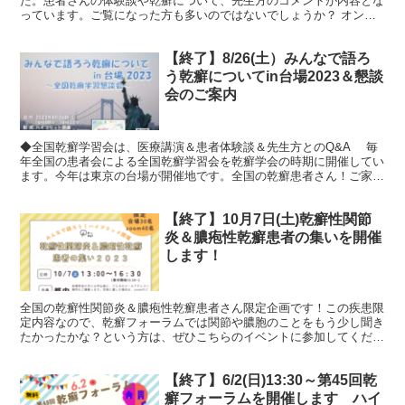
た。患者さんの体験談や乾癬について、先生方のコメントが内容とな
っています。ご覧になった方も多いのではないでしょうか？ オンラ
インは、乾癬＜１＞生物学的製剤で症状改善 | ...
【終了】8/26(土）みんなで語ろ
う乾癬についてin台場2023＆懇談
会のご案内
◆全国乾癬学習会は、医療講演＆患者体験談＆先生方とのQ&A 毎
年全国の患者会による全国乾癬学習会を乾癬学会の時期に開催してい
ます。今年は東京の台場が開催地です。全国の乾癬患者さん！ご家族
の皆さん！パートナー、知人、医療関係者、企業の方等々...
【終了】10月7日(土)乾癬性関節
炎＆膿疱性乾癬患者の集いを開催
します！
全国の乾癬性関節炎＆膿疱性乾癬患者さん限定企画です！この疾患限
定内容なので、乾癬フォーラムでは関節や膿胞のことをもう少し聞き
たかったかな？という方は、ぜひこちらのイベントに参加してくださ
いね！！乾癬の中でも、関節炎や膿疱性の方は症状に不安や...
【終了】6/2(日)13:30～第45回乾
癬フォーラムを開催します ハイ