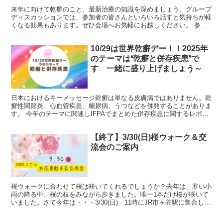
来年に向けて乾癬のこと、最新治療の知識を深めましょう。グループ
ディスカッションでは、参加者の皆さんといろいろ話すと気持ちが軽
くなる効果もあります。ぜひ会場へお気軽にお越しください。 参加
してみると楽しいですよ～入退室は自由なのでお気軽に z...
10/29は世界乾癬デー！！2025年
のテーマは❛乾癬と併存疾患❜で
す 一緒に盛り上げましょう～
日本におけるキーメッセージ乾癬は単なる皮膚病ではありません。乾
癬性関節炎、心血管疾患、糖尿病、うつなどを併発することがありま
す。 今年のテーマに関連しIFPAでまとめた併存疾患に関するレポー
トがあります●乾癬性疾患と併存疾患：●Inside...
【終了】3/30(日)桜ウォーク＆交
流会のご案内
桜ウォークに合わせて桜は咲いてくれるでしょうか？去年は、寒い小
雨の降る中、桜の枝をみながら歩きました。唯一1本だけ桜が咲いて
いました。さて今年は・・・3/30(日) 11時にJR市ヶ谷駅に集合しま
す。桜並木を見ながら、目的の飯田橋駅へ15分...