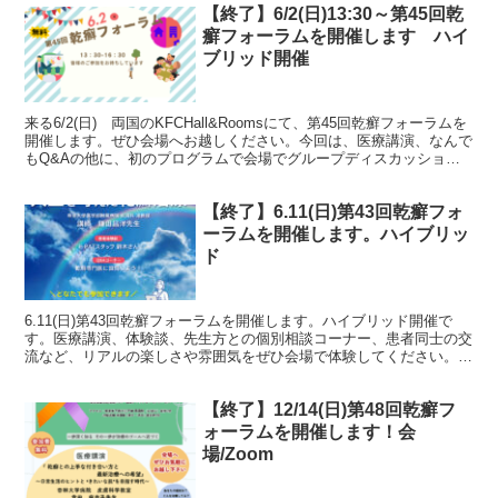
【終了】6/2(日)13:30～第45回乾
癬フォーラムを開催します ハイ
ブリッド開催
来る6/2(日) 両国のKFCHall&Roomsにて、第45回乾癬フォーラムを
開催します。ぜひ会場へお越しください。今回は、医療講演、なんで
もQ&Aの他に、初のプログラムで会場でグループディスカッション
を行います。みなさんとたくさん話がし...
【終了】6.11(日)第43回乾癬フォ
ーラムを開催します。ハイブリッ
ド
6.11(日)第43回乾癬フォーラムを開催します。ハイブリッド開催で
す。医療講演、体験談、先生方との個別相談コーナー、患者同士の交
流など、リアルの楽しさや雰囲気をぜひ会場で体験してください。お
申込なしでご参加いただけます。会場へお気軽にお立...
【終了】12/14(日)第48回乾癬フ
ォーラムを開催します！会
場/Zoom