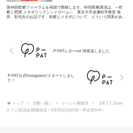
第44回乾癬フォーラムを両国で開催します。特別医療講演は、～乾
癬と肥満 メタボリックシンドローム～ 東京大学皮膚科学教室 柴
田 彩先生のお話です。乾癬とメタボについて、どういう関系がある
のかを知り、乾癬のコントロールに役立てましょう。患者ト...
P-PATレターvol.36発送しました
P-PAT公式Instagramがスタートしまし
た！
トップ
活動（親）
イベント開催済
【終了】Zoom
カフェ(交流会)開催決定！5月3日(日)20:00～申込受付中♪