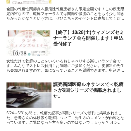
全国の乾癬性関節炎＆膿疱性乾癬患者さん限定企画です！この疾患限
定内容なので、乾癬フォーラムでは関節や膿胞のことをもう少し聞き
たかったかな？という方は、ぜひこちらのイベントに参加してくださ
いね！！乾癬の中でも、関節炎や膿疱性の方は症状に不安や...
【終了】10/28(土)ウィメンズセミ
ナーランチ会を開催します！申込
受付終了
女性だけで乾癬のことをいろいろおしゃべりする楽しいランチ会で
す。みんなでストレス解消！お気軽にご参加ください。皮膚科の先生
も参加されますので、気になっていることを質問できます。申込され
た方に、後日メールで場所や集合時間など詳細をご案内します...
読売新聞医療ルネサンスで＜乾癬
＞が6回シリーズで掲載されまし
た。
5/24～5/31の間で、乾癬の記事が6回シリーズで朝刊に掲載されまし
た。患者さんの体験談や乾癬について、先生方のコメントが内容とな
っています。ご覧になった方も多いのではないでしょうか？ オンラ
インは、乾癬＜１＞生物学的製剤で症状改善 | ...