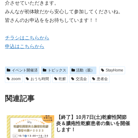
介させていただきます。
みんなが初体験だから安心して参加してくださいね。
皆さんのお申込ををお待ちしています！！
チラシはこちらから
申込はこちらから
イベント開催済
トピックス
活動（親）
StayHome
zoom
おうち時間
乾癬
交流会
患者会
関連記事
【終了】10月7日(土)乾癬性関節
炎＆膿疱性乾癬患者の集いを開催
します！