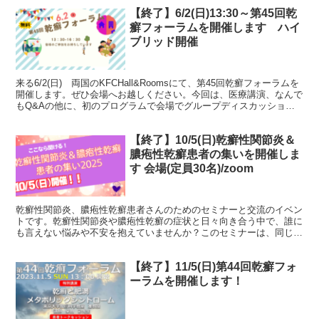
【終了】6/2(日)13:30～第45回乾
癬フォーラムを開催します ハイ
ブリッド開催
来る6/2(日) 両国のKFCHall&Roomsにて、第45回乾癬フォーラムを
開催します。ぜひ会場へお越しください。今回は、医療講演、なんで
もQ&Aの他に、初のプログラムで会場でグループディスカッション
を行います。みなさんとたくさん話がし...
【終了】10/5(日)乾癬性関節炎＆
膿疱性乾癬患者の集いを開催しま
す 会場(定員30名)/zoom
乾癬性関節炎、膿疱性乾癬患者さんのためのセミナーと交流のイベン
トです。乾癬性関節炎や膿疱性乾癬の症状と日々向き合う中で、誰に
も言えない悩みや不安を抱えていませんか？このセミナーは、同じ病
気と向き合う仲間や、専門の先生方と、リラックスした雰囲...
【終了】11/5(日)第44回乾癬フォ
ーラムを開催します！